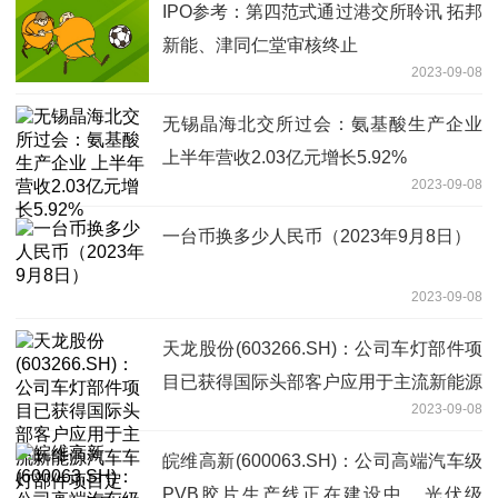
IPO参考：第四范式通过港交所聆讯 拓邦
新能、津同仁堂审核终止
2023-09-08
无锡晶海北交所过会：氨基酸生产企业
上半年营收2.03亿元增长5.92%
2023-09-08
一台币换多少人民币（2023年9月8日）
2023-09-08
天龙股份(603266.SH)：公司车灯部件项
目已获得国际头部客户应用于主流新能源
2023-09-08
汽车车灯部件项目定点，今年7月份开始
已量产
皖维高新(600063.SH)：公司高端汽车级
PVB胶片生产线正在建设中，光伏级