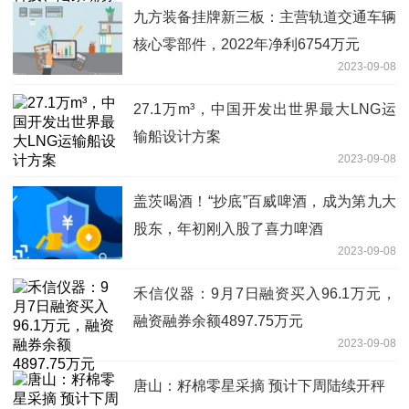
九方装备挂牌新三板：主营轨道交通车辆
核心零部件，2022年净利6754万元
2023-09-08
27.1万m³，中国开发出世界最大LNG运
输船设计方案
2023-09-08
盖茨喝酒！“抄底”百威啤酒，成为第九大
股东，年初刚入股了喜力啤酒
2023-09-08
禾信仪器：9月7日融资买入96.1万元，
融资融券余额4897.75万元
2023-09-08
唐山：籽棉零星采摘 预计下周陆续开秤