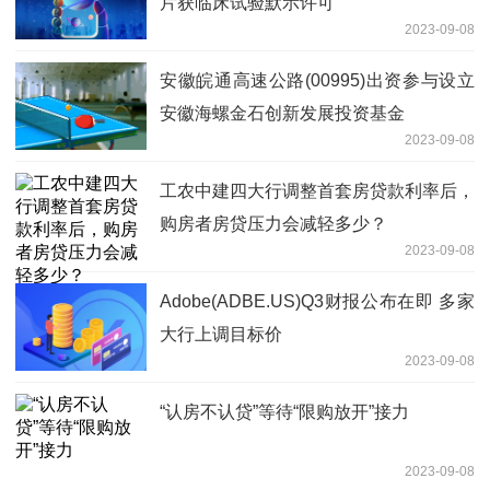
片获临床试验默示许可
2023-09-08
安徽皖通高速公路(00995)出资参与设立
安徽海螺金石创新发展投资基金
2023-09-08
工农中建四大行调整首套房贷款利率后，
购房者房贷压力会减轻多少？
2023-09-08
Adobe(ADBE.US)Q3财报公布在即 多家
大行上调目标价
2023-09-08
“认房不认贷”等待“限购放开”接力
2023-09-08