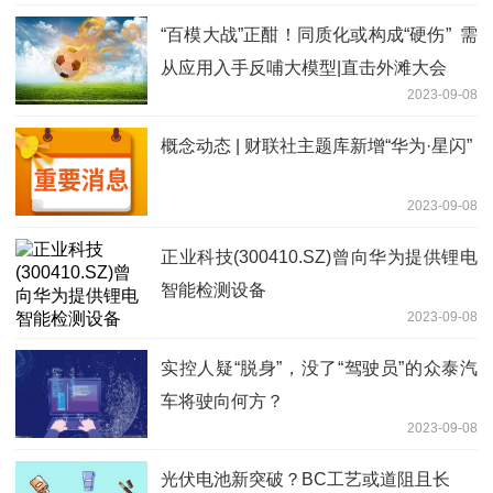
“百模大战”正酣！同质化或构成“硬伤” 需
从应用入手反哺大模型|直击外滩大会
2023-09-08
概念动态 | 财联社主题库新增“华为·星闪”
2023-09-08
正业科技(300410.SZ)曾向华为提供锂电
智能检测设备
2023-09-08
实控人疑“脱身”，没了“驾驶员”的众泰汽
车将驶向何方？
2023-09-08
光伏电池新突破？BC工艺或道阻且长