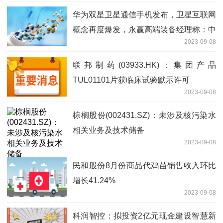
华为双星卫星通信手机发布，卫星互联网
概念再度爆发，永赢高端装备经理称：中
2023-09-08
国星网建设加速，期待真正的“星辰大海”
联邦制药(03933.HK)：集团产品
TUL01101片获临床试验默示许可
2023-09-08
棕榈股份(002431.SZ)：未涉及核污染水
相关业务及技术储备
2023-09-08
民和股份8月份商品代鸡苗销售收入环比
增长41.24%
2023-09-08
科润智控：拟投资2亿元现金建设智慧新