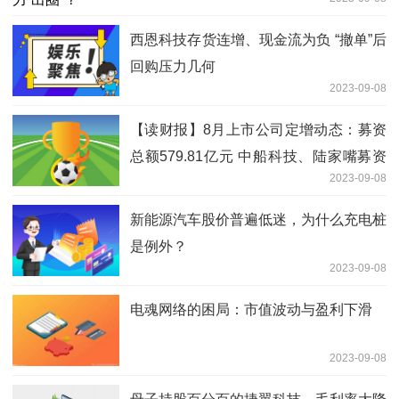
西恩科技存货连增、现金流为负 “撤单”后
回购压力几何
2023-09-08
【读财报】8月上市公司定增动态：募资
总额579.81亿元 中船科技、陆家嘴募资
2023-09-08
额居前
新能源汽车股价普遍低迷，为什么充电桩
是例外？
2023-09-08
电魂网络的困局：市值波动与盈利下滑
2023-09-08