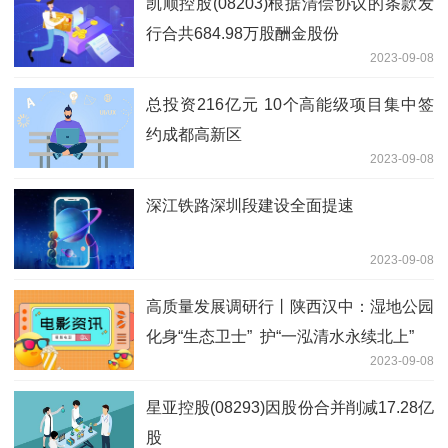
凯顺控股(08203)根据清偿协议的条款发
行合共684.98万股酬金股份
2023-09-08
总投资216亿元 10个高能级项目集中签
约成都高新区
2023-09-08
深江铁路深圳段建设全面提速
2023-09-08
高质量发展调研行丨陕西汉中：湿地公园
化身“生态卫士” 护“一泓清水永续北上”
2023-09-08
星亚控股(08293)因股份合并削减17.28亿
股