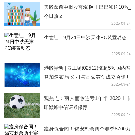
美股盘前中概股普涨 阿里巴巴涨约10%_
今日热文
2025-09-24
生意社：9月24日中沙天津PC装置动态
2025-09-24
港股异动 | 云工场(02512)涨超5% 国内智
算加速布局 公司与香农芯创成立合资开
2025-09-24
拓智算服务市场|焦点观察
观热点：丽人丽妆连亏1年半 2020上市
即巅峰中信证券保荐
2025-09-24
瘦身保合同！锡安剩余两个赛季8700万