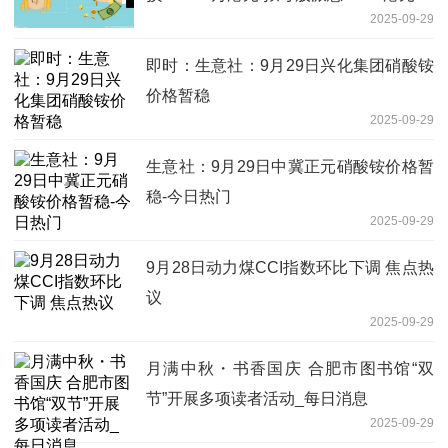
2025-09-29
即时：生意社：9月29日兴化集团硝酸铵
价格暂稳
2025-09-29
生意社：9月29日中冀正元硝酸铵价格暂
稳-今日热门
2025-09-29
9月28日动力煤CCI指数环比下调 焦点热
议
2025-09-29
月满中秋・书香国庆 合肥市图书馆“双
节”开展多项读者活动_每日消息
2025-09-29