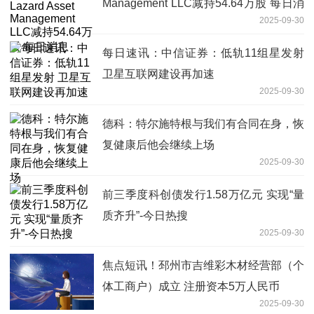
Management LLC减持54.64万股 每日消
2025-09-30
息
每日速讯：中信证券：低轨11组星发射
卫星互联网建设再加速
2025-09-30
德科：特尔施特根与我们有合同在身，恢
复健康后他会继续上场
2025-09-30
前三季度科创债发行1.58万亿元 实现“量
质齐升”-今日热搜
2025-09-30
焦点短讯！邳州市吉维彩木材经营部（个
体工商户）成立 注册资本5万人民币
2025-09-30