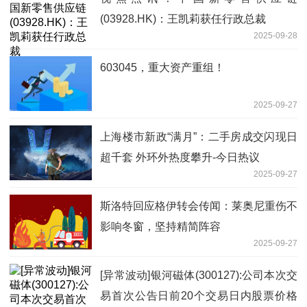
(03928.HK)：王凯莉获任行政总裁
2025-09-28
603045，重大资产重组！
2025-09-27
上海楼市新政“满月”：二手房成交闪现日
超千套 外环外热度攀升-今日热议
2025-09-27
斯洛特回应格伊转会传闻：莱奥尼重伤不
影响冬窗，坚持精简阵容
2025-09-27
[异常波动]银河磁体(300127):公司本次交
易首次公告日前20个交易日内股票价格