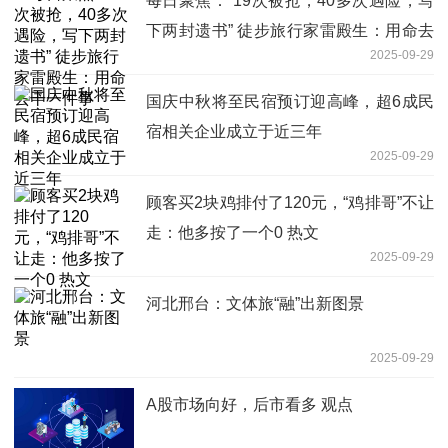
每日聚焦：“19次被抢，40多次遇险，写
下两封遗书” 徒步旅行家雷殿生：用命去
2025-09-29
干一件事
国庆中秋将至民宿预订迎高峰，超6成民
宿相关企业成立于近三年
2025-09-29
顾客买2块鸡排付了120元，“鸡排哥”不让
走：他多按了一个0 热文
2025-09-29
河北邢台：文体旅“融”出新图景
2025-09-29
A股市场向好，后市看多 观点