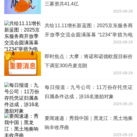
三募资共41.4亿
2025-09-29
共绘11.11增长新蓝图：2025京东服务商
开放季交流会圆满落幕 “1234”举措为电
2025-09-29
商生态注入强劲新动能
即时焦点：大摩：将诺和诺德欧股目标价
下调至300丹麦克朗
2025-09-29
每日报道：九号公司：11万份存托凭证
归属条件达成，涉16名激励对象
2025-09-29
要闻速递：秀我中国｜黑龙江：黑土地奏
响丰收序曲
2025-09-29