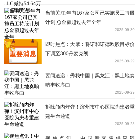
息
当前关注:年内167家公司已实施员工持股
计划 总金额超过去年全年
2025-09-30
即时焦点：大摩：将诺和诺德欧股目标价
下调至300丹麦克朗
2025-09-29
要闻速递：秀我中国｜黑龙江：黑土地奏
响丰收序曲
2025-09-29
拆除颅内炸弹！滨州市中心医院为患者重
建生命通道
2025-09-28
视焦点讯！中国新零售供应链