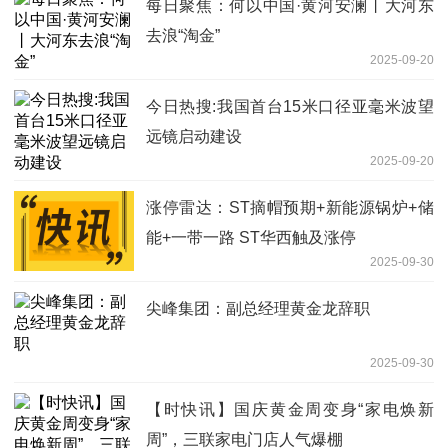
每日聚焦：何以中国·黄河安澜丨大河东
去浪“淘金”
2025-09-20
今日热搜:我国首台15米口径亚毫米波望
远镜启动建设
2025-09-20
涨停雷达：ST摘帽预期+新能源锅炉+储
能+一带一路 ST华西触及涨停
2025-09-30
尖峰集团：副总经理黄金龙辞职
2025-09-30
【时快讯】国庆黄金周变身“家电焕新
周”，三联家电门店人气爆棚