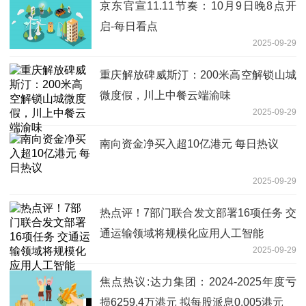
京东官宣11.11节奏：10月9日晚8点开
启-每日看点
2025-09-29
重庆解放碑威斯汀：200米高空解锁山城
微度假，川上中餐云端渝味
2025-09-29
南向资金净买入超10亿港元 每日热议
2025-09-29
热点评！7部门联合发文部署16项任务 交
通运输领域将规模化应用人工智能
2025-09-29
焦点热议:达力集团：2024-2025年度亏
损6259.4万港元 拟每股派息0.005港元