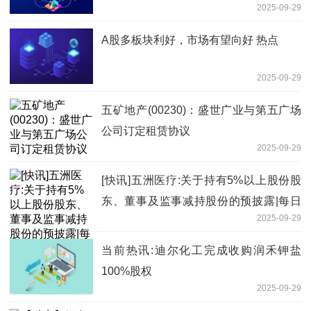
2025-09-29
A股多板块利好，市场有望向好 热点
2025-09-29
五矿地产(00230)：盛世广业与第五广场
公司订定租赁协议
2025-09-29
[快讯]五洲医疗:关于持有5%以上股份股
东、董事及监事减持股份的预披露|每日
2025-09-29
聚焦
当前热讯:迪尔化工完成收购润禾钾盐
100%股权
2025-09-29