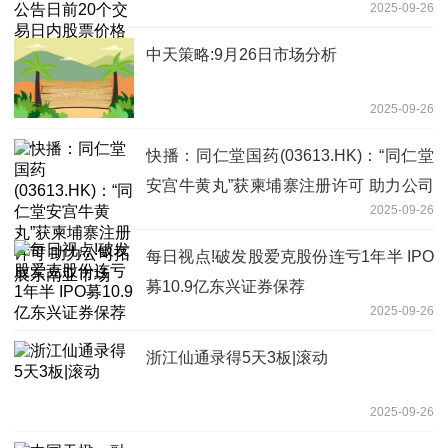
2025-09-26
是否异常波动的说明
中天策略:9月26日市场分析
2025-09-26
快播：同仁堂国药(03613.HK)：“同仁堂
安宫牛黄丸”获柬埔寨注册许可 助力公司
2025-09-26
拓展东南亚市场
每日视点!破发股爱克股份连亏1年半 IPO
募10.9亿东兴证券保荐
2025-09-26
浙江仙通录得5天3板|滚动
2025-09-26