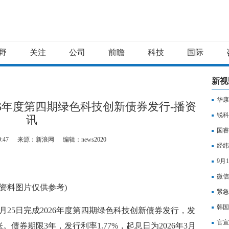
野
关注
公司
前瞻
科技
国际
新视
华康
26年度第四期绿色科技创新债券发行-播资
锐科
讯
国睿
9:47
来源：新浪网
编辑：news2020
经纬
9月
微信
(资料图片仅供参考)
紧急
韩国
3月25日完成2026年度第四期绿色科技创新债券发行，发
官宣
债券期限3年，发行利率1.77%，起息日为2026年3月