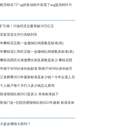
、炼制本土大模型
航空称在737 ng的发动机中发现了aog提供的叶片
城”引领！川渝经济总量突破10万亿元
至延安首次开行高铁列车
23年攀枝花五险一金缴纳比例基数及标准(表)
23年攀枝花仁和区五险一金缴纳比例基数及标准(表)
23攀枝花西区社保缴费比例及基数是多少 攀枝花西
保缴费标准表
23年南宁4050社保补贴标准 附南宁4050社保补贴可
受几年
江丧葬费2023年最新标准是多少钱？今年企退人员
费领多少钱？
个人账户每个月打入多少钱怎么查询
医保报销比例2023是多少 具体标准如下
医保门诊+住院待遇报销比例2023年最新 标准具体
大盘会继续大跌吗？