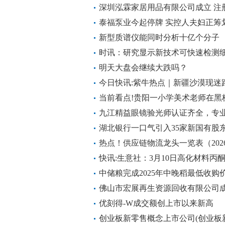
深圳泓霖家居用品有限公司成立 注册
搜
泰福泵业今起停牌 实控人夫妇正筹
新型质谱仪能同时分析十亿个分子
时讯：研究显示新技术可快速检测
明天大盘会继续大跌吗？
今日快讯:紫牛热点｜新疆沙漠现迷
当前看点!贵阳一小学美术老师在黑
自家客厅装黑板勤加练习
九江精益眼镜验光师认证齐全，专
湖北银行一口气引入35家新国有股东
热点！供应链物流龙头一览表（2026/
快讯:生意社：3月10日高化材料丙
中储粮完成2025年中晚稻最低收购
佛山市宏展再生资源回收有限公司成
优刻得-W成交额创上市以来新高
创业板新零售概念上市公司(创业板