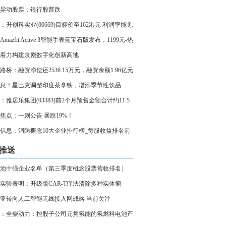
异动股票：银行股普跌
：升创科实业(00669)目标价至162港元 利润率能见
善_每日消息
mazfit Active 3智能手表蓝宝石版发布，1199元-热
着力构建京剧数字化创新高地
路桥：融资净偿还2536.15万元，融资余额1.96亿元
前热讯
息！星巴克调整印度茶拿铁，增添季节性饮品
：雅居乐集团(03383)前2个月预售金额合计约11.5
 同比减少29.88%
焦点：一则公告 暴跌19%！
信息：消防概念10大企业排行榜_每股收益排名前
询（三季度）
推送
池十强企业名单（第三季度概念股票营收排名）
播报
实验表明：升级版CAR-T疗法清除多种实体瘤
亚转向人工智能无线接入网战略 当前关注
：全柴动力：控股子公司元隽氢能的氢燃料电池产