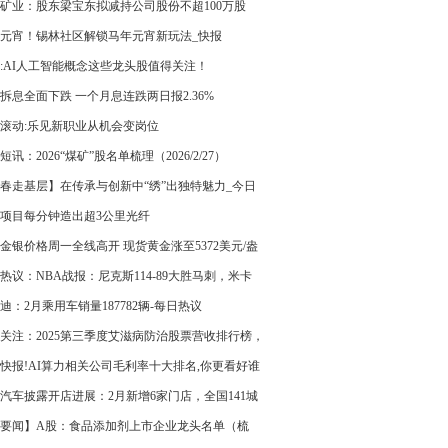
功率为1~130kW）主要适用于交通、叉车、储能等
矿业：股东梁宝东拟减持公司股份不超100万股
元宵！锡林社区解锁马年元宵新玩法_快报
:AI人工智能概念这些龙头股值得关注！
26/2/27）
拆息全面下跌 一个月息连跌两日报2.36%
滚动:乐见新职业从机会变岗位
短讯：2026“煤矿”股名单梳理（2026/2/27）
春走基层】在传承与创新中“绣”出独特魅力_今日
项目每分钟造出超3公里光纤
金银价格周一全线高开 现货黄金涨至5372美元/盎
热议：NBA战报：尼克斯114-89大胜马刺，米卡
布里奇斯25+5+2
迪：2月乘用车销量187782辆-每日热议
关注：2025第三季度艾滋病防治股票营收排行榜，
医药上榜
快报!AI算力相关公司毛利率十大排名,你更看好谁
(第三季度)
汽车披露开店进展：2月新增6家门店，全国141城
488家门店 最新消息
要闻】A股：食品添加剂上市企业龙头名单（梳