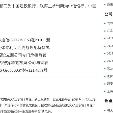
超算
西南
。主承销商为中国建设银行，联席主承销商为中信银行、中国
公司
“双
北京
20
00394.CN)涨20.0% 新
20
壳体专利，无需额外配备储氢
20
公司拟设立新公司专门承担热管
区社
20
% 国内智算加速布局 公司与香农
以享
黑龙
点观察
Group AG增持121.48万股
丧葬
医保
西安
上海
如下
"或电头为"三板富 | 专注于新三板的第一垂直服务平台"的稿件，均为三板
焦点
有，未经许可不得转载或镜像；授权转载必须注明来源为"三板富 | 专注于
明天
专注于新三板的第一垂直服务平台"的电头。