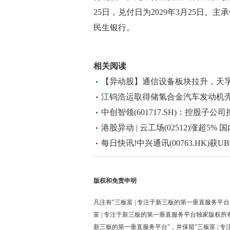
25日，兑付日为2029年3月25日
民生银行。
标签：
财经要闻
实时要闻
相关阅读
【异动股】通信设备板块拉升，天孚通信(3
动态
江钨浩运取得储氢合金汽车发动机
罐-资讯
中创智领(601717.SH)：控股子
理业务的运营职能
港股异动 | 云工场(02512)涨超5
芯创成立合资开拓智算服务市场|焦
每日快讯!中兴通讯(00763.HK)获UBS 
版权和免责申明
凡注有"三板富 | 专注于新三板的第一垂直服务平台
富 | 专注于新三板的第一垂直服务平台独家版权所
新三板的第一垂直服务平台"，并保留"三板富 | 