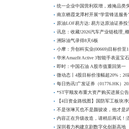
点讯
统一企业中国营利双增，难掩品类失
南京栖霞龙潭村开展“学雷锋送服务
原油LOF易方达: 易方达原油证券投
示及停牌公告 快播
讯息：收藏!2026汽车产业链梳理_概
洲际油气录得8天6板
小摩：升创科实业(00669)目标价至
每日消息
华米Amazfit Active 3智能手表
即时：中国石油 A股市值重回第一
微动态丨4股目标价涨幅超20%；2
级观察
每日热讯!广发证券（01776.HK）
最高票面利率为1.94%
*ST宇顺发布重大资产购买进展公告
户 关注
【4日资金路线图】国防军工板块净
构抢筹多股
不是张琳芃也不是颜骏凌，他才是
期待
内容正在升级改造，请稍后再试！|
深圳着力构建京剧数字化创新高地