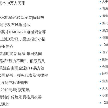
品（
大中
资本10万人民币
领域
喜乐
报道
动小水电绿色转型发展|每日热
（20
港元
家银行发布风险提示
焦点
英寸NMC612H电感耦合等
每日
台上涨3元/瓶，渠道报价小幅
【新
趋强 热点
看点
这个
持续时尚新玩法-每日热闻
国际
路桥“压力不断”，预亏后又
司
今日
关注自由现金流ETF易方达
尔-
比亚
3)投资价值
联席公司秘书、授权代表及法律程
焦点
司收到中标通知书
人福
天天
910元/吨 观速讯
呢?
小米
策利好 传统消费格局改善
已有
【新
长通道