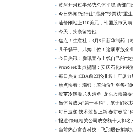
黄河开河过半形势总体平稳 两部门
今日热闻!招行让“湿身”钞票获“重生
油价刚站上110美元，韩国股市又崩
今天，头条留给她
焦点！生意社：3月9日新华制药（
儿子躺平、儿媳上位！这届家族企业
今日热讯：腾讯宣布上线自己的“龙虾”W
PriceSeek重点提醒：安庆石化P
每日热文:CBA前23轮排名！广厦
篮北控抢第12名
焦点快看：瑞银：若油价升至每桶8
入亏损
疫苗冷链股龙头清单_龙头股票简要分
当体育成为“第一学科”，孩子们收
每日速递:技术装备上新 春耕春管“
报道:绿电相关公司成交额十大排名,你
当前热点富淼科技：飞翔股份拟减持不