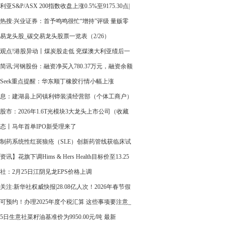
利亚S&P/ASX 200指数收盘上涨0.5%至9175.30点|
点
热搜:兴业证券：首予鸣鸣很忙“增持”评级 量贩零
部公司
易龙头股_碳交易龙头股票一览表（2/26）
观点!港股异动丨煤炭股走低 兖煤澳大利亚绩后一
跌超10%
简讯:河钢股份：融资净买入780.37万元，融资余额
亿元
iceSeek重点提醒：华东顺丁橡胶行情小幅上涨
息：建湖县上冈镇利铧装潢经营部（个体工商户）
 注册资本15万人民币
股市：2026年1.6T光模块3大龙头上市公司（收藏
）-焦点讯息
态丨马年首单IPO新受理来了
制药系统性红斑狼疮（SLE）创新药管线获临床试
准_焦点讯息
讯】花旗下调Hims & Hers Health目标价至13.25
社：2月25日江阴见龙EPS价格上调
关注:新华社权威快报|28.08亿人次！2026年春节假
通出行活力澎湃
可预约！办理2025年度个税汇算 这些事项要注意_
25日生意社菜籽油基准价为9950.00元/吨 最新