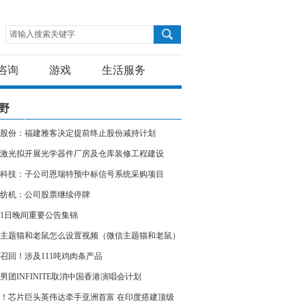
请输入搜索关键字
咨询
游戏
生活服务
野
股份：福建雅客决定提前终止股份减持计划
激光拟开展光学器件厂房及仓库装修工程建设
科技：子公司恩瑞特预中标信号系统采购项目
纺机：公司股票继续停牌
11日晚间重要公告集锦
主题猫和老鼠怎么设置视频（微信主题猫和老鼠）
召回！涉及111吨鸡肉条产品
男团INFINITE取消中国香港演唱会计划
！芯片巨头英伟达牵手亚洲首富 在印度搭建顶级