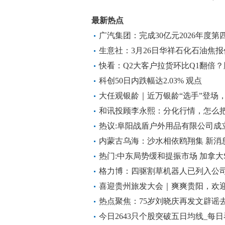
最新热点
广汽集团：完成30亿元2026年度
播资讯
生意社：3月26日华祥石化石油焦
快看：Q2大客户拉货环比Q1翻倍
司回应
科创50日内跌幅达2.03% 观点
大任观银龄｜近万银龄“选手”登场
点评
和讯投顾李永熙：分化行情，怎么
热议:阜阳战盾户外用品有限公司成立
内蒙古乌海：沙水相依鸥翔集 新消
热门:中东局势缓和提振市场 加拿大S&
32400点
格力博：四驱割草机器人已列入公司
喜迎贵州旅发大会｜爽爽贵阳，欢
热点聚焦：75岁刘晓庆再发文辟谣
预告吗？这么想我死啊，“本是同根
今日2643只个股突破五日均线_每