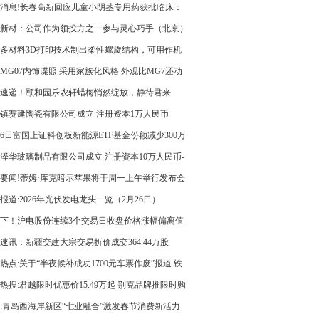
快资讯
消息!长春高新回应儿童小阴茎专用药获批临床：
至少要三年
新材：公司作为领投方之一参与灵心巧手（北京）
有限公司Pre-A轮融资，其经过多轮融资后，目前
多材料3D打印技术制出柔性螺旋结构，可用作机
及子公司凯普奇合计持股比例约4.58%
肌肉或其他组件
MG07内饰谍照 采用家族化风格 外观比MG7还动
头条
速递！颐和园乐农轩蜡梅悄然绽放，静待君来
镇赛建陶瓷有限公司成立 注册资本1万人民币
26日富国上证科创板新能源ETF基金份额减少300万
重仓股晶科能源、阿特斯、天合光能
泽华玻璃制品有限公司成立 注册资本10万人民币-
信息
要闻!蒂姆·库克暗示苹果将于周一上午举行发布会
报道:2026年光伏发电龙头一览（2月26日）
下！沪电股份连续3个交易日收盘价格涨幅偏离值
超20%
速讯：新疆交建大宗交易折价成交364.44万股
热点:关于“半夜候补成功1700元车票作废”报道 铁
门回应
热搜:君越限时优惠价15.49万起 别克品牌推限时购
益
:青岛西海岸新区“七业融合”激发春节消费新活力