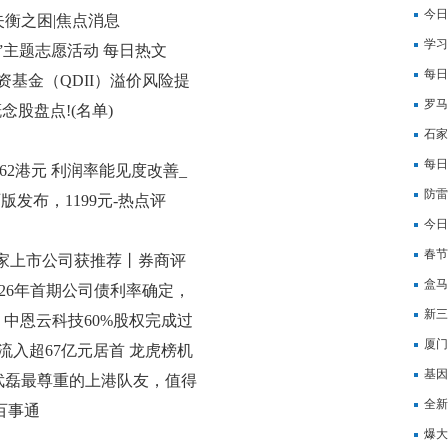
今日
衡之困|焦点消息
股跌
学习
”主题志愿活动 每日热文
营推
每日
资基金（QDII）溢价风险提
罗马
念股盘点!(名单)
完成
石家
炉
每日
162港元 利润率能见度改善_
防雷
蓝宝石版发布，1199元-热点评
今日
数为
春节
0家上市公司获推荐丨券商评
盒马
2026年首期公司债利率确定，
新三
 中恩云科技60%股权完成过
至2
厦门
流入超67亿元居首 龙虎榜机
会办
基因
武磊最尊重的上港队友，值得
全新
百事通
万元
爆大