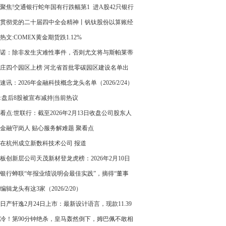
聚焦!交通银行蛇年国有行跌幅第1 进A股42只银行
幅前5
贯彻党的二十届四中全会精神丨钒钛股份以算账经
动价值创造 实现月度生产经营目标_今日报
热文:COMEX黄金期货跌1.12%
诺：除非发生灾难性事件，否则尤文将与斯帕莱蒂
续约-观点
庄四个园区上榜 河北省首批零碳园区建设名单出
速讯：2026年金融科技概念龙头名单（2026/2/24）
:盘后8股被宣布减持|当前热议
看点:世联行：截至2026年2月13日收盘公司股东人
55190户
金融守岗人 贴心服务解难题 聚看点
在杭州成立新数科技术公司 报道
板创新层公司天茂新材登龙虎榜：2026年2月10日
026年2月24日涨跌幅累计达到-61.90%_通讯
银行蝉联“年报业绩说明会最佳实践”，摘得“董事
公室优秀实践” 最新消息
编辑龙头有这3家（2026/2/20）
日产轩逸2月24日上市：最新设计语言，现款11.39
起-每日消息
冷！第90分钟绝杀，皇马轰然倒下，姆巴佩不敢相