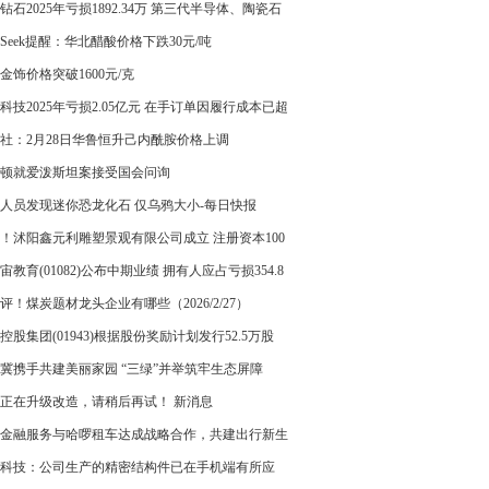
2026/2/27）
钻石2025年亏损1892.34万 第三代半导体、陶瓷石
清洁能源等领域产品销量下滑
iceSeek提醒：华北醋酸价格下跌30元/吨
金饰价格突破1600元/克
科技2025年亏损2.05亿元 在手订单因履行成本已超
同收入|焦点热议
社：2月28日华鲁恒升己内酰胺价格上调
顿就爱泼斯坦案接受国会问询
人员发现迷你恐龙化石 仅乌鸦大小-每日快报
！沭阳鑫元利雕塑景观有限公司成立 注册资本100
民币
宙教育(01082)公布中期业绩 拥有人应占亏损354.8
元 同比收窄69.32%|快消息
评！煤炭题材龙头企业有哪些（2026/2/27）
控股集团(01943)根据股份奖励计划发行52.5万股
冀携手共建美丽家园 “三绿”并举筑牢生态屏障
正在升级改造，请稍后再试！ 新消息
金融服务与哈啰租车达成战略合作，共建出行新生
科技：公司生产的精密结构件已在手机端有所应