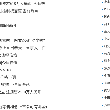
理）（
惠丰
资本618万人民币_今日热
材、
Pr
划控制权变更|当前热点
国内
昆工
细菌耐药性
过合
生意
克林
路雪豹，网友戏称“沙尘豹”
研究
板上画出春天，当事人：在
热点
业值得信赖
万人
源宇
|今日快看
万港
热点
3/10）
金石
酮价格下调
京津
价收购工作 最资讯
内容
立 注册资本10万人民币
丰田
态
万祥
新零售概念上市公司有哪些)