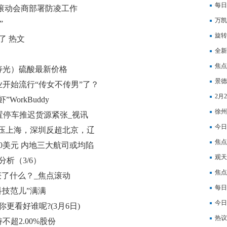
用-
每日
滚动会商部署防凌工作
上市
万凯
”
科技
旋转
了 热文
公司
器人
全新
感-
焦点
寿光）硫酸最新价格
景德
开始流行“传女不传男”了？
2月
orkBuddy
份，
徐州
P装置停车推迟货源紧张_视讯
焦点
今日
力压上海，深圳反超北京，辽
焦点
0美元 内地三大航司或均陷
观天
析（3/6）
累计
焦点
获了什么？_焦点滚动
每日
科技范儿”满满
路部
今日
更看好谁呢?(3月6日)
车权
热议
超2.00%股份