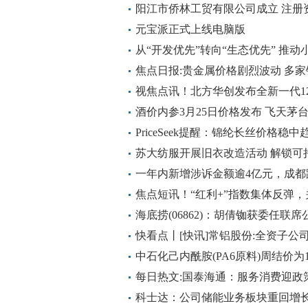
阳江市侨林工贸有限公司成立 注册
元宝派正式上线电脑版
从“开发优先”转向“生态优先” 推
议
焦点日报:贵金属价格剧烈波动 多
视焦点讯！北方华创发布全新一代12
离子体（ICP）刻蚀设备
酒价内参3月25日价格发布 飞天茅
抬升-动态
PriceSeek提醒：锦纶长丝价格稳中
苏大纺服开展旧衣改造活动 解锁可
一年内新增涉诉金额逾4亿元，成都
遭合作方单方面终止合同 微资讯
焦点短讯！“红利+”指数集体反弹，
(159222)、价值ETF易方达(15926
海底捞(06862)：胡倩铷获委任
序文件代理人
快看点丨[快讯]常铝股份:全资子公
中石化己内酰胺(PA6原料)周结价为12
每日热文:国泰海通：服务消费迎政
科士达：公司储能业务板块重回增