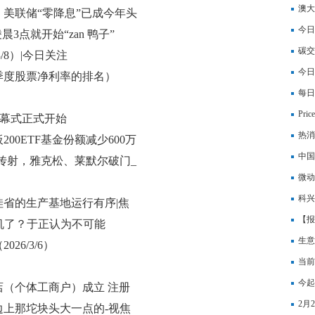
澳大
美联储“零降息”已成今年头
今热
今日
3点就开始“zan 鸭子”
食头
碳交
/8）|今日关注
今日
三季度股票净利率的排名）
度大
每日
7.8
Pr
开幕式正式开始
热消
00ETF基金份额减少600万
成立
中国
光华芯
斯传射，雅克松、莱默尔破门_
备用
微动
科兴
省的生产基地运行有序|焦
验批
【报资
机了？于正认为不可能
美元
生意
6/3/6）
当前
期交
今起
（个体工商户）成立 注册
焦点
2月
上那坨块头大一点的-视焦