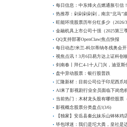
每日信息：中东烽火点燃通胀引信！
号剧本？
热推荐：剁剁剁剁剁，南京“北马”凌晨
旺能环境股票历年分红多少（2026/3
金融机具上市公司十强（2025第
QQ支持部署OpenClaw|焦点快报
每日动态!米兰-科尔蒂纳冬残奥会
视焦点讯！3月6日易方达上证科创板2
份，重仓股臻镭科技、精智达、长
剑南春丨拜仁4-1十人门兴，迪亚
看热讯
盘中异动股票：银行股普跌
汇隆新材：目前公司位于印尼西爪哇
点播报
AI来了影视剧行业全员面临下岗危
当前热门：木材龙头股有哪些股票（202
影视概念股票分类盘点!(3/6)
【独家】安岳县秦幺妹乐山钵钵鸡店
资本2万人民币
毕包球迷：我们是坨大粪，皇社是边