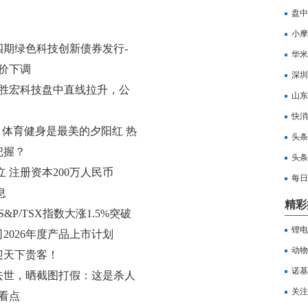
盘中
小摩
第四期绿色科技创新债券发行-
度改
华米A
报价下调
点评
深圳
？胜宏科技盘中直线拉升，公
山东
_当
快消
，体育健身是最美的夕阳红 热
头条
把握？
亿元
头条
 注册资本200万人民币
每日
息
十查
精彩
P/TSX指数大涨1.5%突破
锂电
2026年度产品上市计划
焦点
动物
迎天下贵客！
诺基
去世，晒截图打假：这是杀人
关注
生，相煎何太急”
日看点