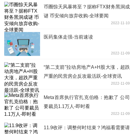
币圈惊天风暴将至？据称FTX财务黑洞成
谜 币安倾向放弃收购-全球要闻
2022-11-10
医药集体走强-当前速读
2022-11-09
“第二支箭”拉动房地产A+H股大涨，超跌
严重的民营房企反攻最活跃-全球资讯
2022-11-09
Meta首席执行官扎克伯格：抱歉了 公司
要裁员1.1万人-即时看
2022-11-09
11.9收评：调整何时结束？鸿福看需要请