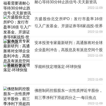
耐心等待30分钟止跌信号-天天新资讯
2022-11-09
方盛股份北交所IPO：发行市盈率16倍
引入广发基金、开源证券等8家战投-世界
2022-11-09
新消息
安本投资专家最新研判：高通胀将对全球
企业盈利冲击，高股息及有派息空间个股
2022-11-09
机会更优
孚能科技定增落定-环球快报
2022-11-09
佛慈制药控股股东一次性质押近半股份，
前三季净利下滑超四分之一-每日焦点
2022-11-09