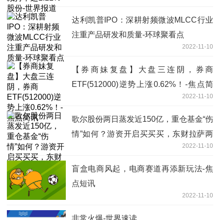
达利凯普IPO：深耕射频微波MLCC行业
注重产品研发和质量-环球聚看点
2022-11-10
【券商妹复盘】大盘三连阴，券商
ETF(512000)逆势上涨0.62%！-焦点简
2022-11-10
讯
歌尔股份两日蒸发近150亿，重仓基金“伤
情”如何？游资开启买买买，东财拉萨两
2022-11-10
营业部连续上榜-看热讯
盲盒电商风起，电商赛道再添新玩法-焦
点短讯
2022-11-10
非常火爆-世界速读