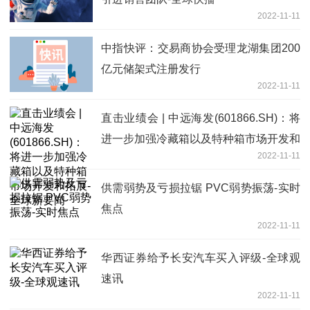
2022-11-11
中指快评：交易商协会受理龙湖集团200
亿元储架式注册发行
2022-11-11
直击业绩会 | 中远海发(601866.SH)：将
进一步加强冷藏箱以及特种箱市场开发和
2022-11-11
拓展-全球新要闻
供需弱势及亏损拉锯 PVC弱势振荡-实时
焦点
2022-11-11
华西证券给予长安汽车买入评级-全球观
速讯
2022-11-11