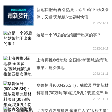
新冠口服药再引热潮，众生药业5天3涨
停，又遇“天地板”-世界时快讯
2022-11-11
这是一个95后的姑娘能干出来的事？
2022-11-11
上海再推6幅地块 全国多地“因城施策”加
推第四批次供地
2022-11-11
华鲁恒升(600426.SH)：酰胺及尼龙新材
料项目(30万吨/年)尼龙6切片装置投产-焦
2022-11-11
点速讯
助力交通强省建设 这里注入了“大桥力量”