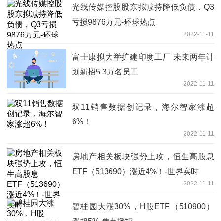
光线传媒控股股东拟减持降低负债，Q3
亏损9876万元-环球热点
2022-11-11
富士康拟大举扩建印度工厂 未来两年计
划新招5.3万名员工
2022-11-11
双11销售数据创记录，海尔智家涨超
6%！
2022-11-11
房地产相关板块强势上攻，恒生高股息
ETF（513690）涨近4%！-世界实时
2022-11-11
碧桂园大涨30%，H股ETF（510900）