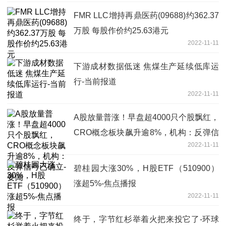
FMR LLC增持再鼎医药(09688)约362.37
万股 每股作价约25.63港元
2022-11-11
下游成材数据低迷 焦煤生产延续低库运
行-当前报道
2022-11-11
A股放量普涨！早盘超4000只个股飘红，
CRO概念板块飙升逾8%，机构：反弹信
2022-11-11
号已确立-要闻
碧桂园大涨30%，H股ETF（510900）
涨超5%-焦点播报
2022-11-11
终于，字节红杉举着火把来投它了-环球