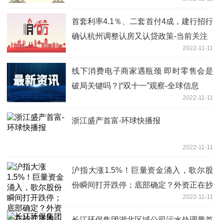
首套利率4.1％、二套首付4成，建行招行
确认杭州调整认房又认贷政策-当前关注
2022-11-11
线下消费电子商家遇瓶颈 即时零售会是
破局关键吗？|“双十一”观察-全球信息
2022-11-11
浙江盛产首富-环球快播报
2022-11-11
沪指大涨1.5%！巨量资金涌入，歌尔股
份瞬间打开跌停；底部确定？外资正在抄
2022-11-11
底房地产；Web3.0概念爆发了，这些股
票......
长江环保集团湖北区域公司污水处理量首