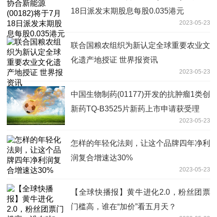
18日派发末期股息每股0.035港元
2023-05-23
联合国粮农组织为新认定全球重要农业文
化遗产地授证 世界报资讯
2023-05-23
中国生物制药(01177)开发的抗肿瘤1类创
新药TQ-B3525片新药上市申请获受理
2023-05-23
怎样的年轻化法则，让这个品牌四年净利
润复合增速达30%
2023-05-23
【全球快播报】黄牛进化2.0，粉丝团票
门槛高，谁在“加价”看五月天？