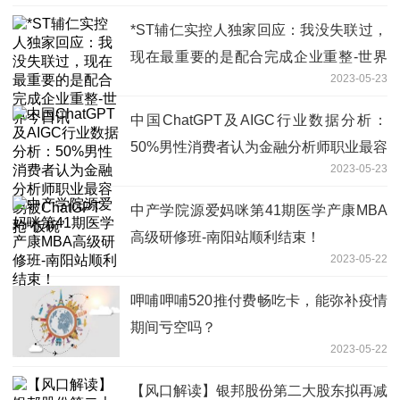
*ST辅仁实控人独家回应：我没失联过，
现在最重要的是配合完成企业重整-世界
2023-05-23
今日讯
中国ChatGPT及AIGC行业数据分析：
50%男性消费者认为金融分析师职业最容
2023-05-23
易被ChatGPT抢“饭碗”
中产学院源爱妈咪第41期医学产康MBA
高级研修班-南阳站顺利结束！
2023-05-22
呷哺呷哺520推付费畅吃卡，能弥补疫情
期间亏空吗？
2023-05-22
【风口解读】银邦股份第二大股东拟再减