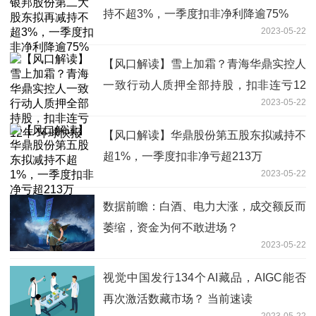
持不超3%，一季度扣非净利降逾75%
2023-05-22
【风口解读】雪上加霜？青海华鼎实控人
一致行动人质押全部持股，扣非连亏12
2023-05-22
年 环球快报
【风口解读】华鼎股份第五股东拟减持不
超1%，一季度扣非净亏超213万
2023-05-22
数据前瞻：白酒、电力大涨，成交额反而
萎缩，资金为何不敢进场？
2023-05-22
视觉中国发行134个AI藏品，AIGC能否
再次激活数藏市场？ 当前速读