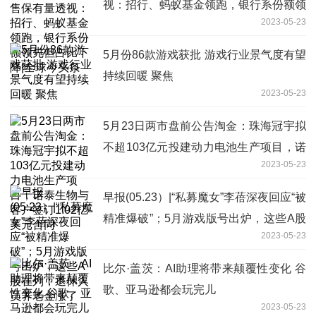
视：招行、蚂蚁基金领跑，银行系份额领
2023-05-23
先但占比下降|全球今头条
5月份86款游戏获批 游戏行业景气度有望
持续回暖 聚焦
2023-05-23
5月23日两市盘前公告淘金：珠海冠宇拟
不超103亿元投建动力电池生产项目，诺
2023-05-23
泰生物与客户签订1.02亿美元合同
早报(05.23）|“私募魔女”李蓓深夜回应“被
精准爆破”；5月游戏版号出炉，这些A股
2023-05-23
在列；退休人员养老金涨了
比尔·盖茨：AI助理将带来颠覆性变化 谷
歌、亚马逊都会玩完儿
2023-05-23