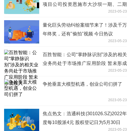
项目公司投资恩施市大沙坝一期、二期
2023-05-23
(谭家坝)污水处理厂及配套管网工程特许
经营项目
量化巨头劳动纠纷案细节来了！涉及千万
年终奖，还有"偷拍"视频 今日热议
2023-05-23
百胜智能：公司“掌静脉识别”涉及的相关
业务尚处于市场推广应用阶段 暂未形成
2023-05-23
收入
争抢垂直大模型机遇，创业公司们拼了
2023-05-23
焦点热文：浩通科技(301026.SZ)2022年
度每10股派4元 股权登记日为5月30日
2023-05-23