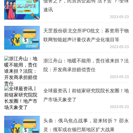
债务之下，民营房企如何“活下去”？-全球
速讯
2023-05-23
天罡股份获北交所IPO批文：募资用于物
联网智能超声计量仪表产业化项目等
2023-05-23
浙江舟山：地暖不能用，责任谁来担？法
院：开发商承担赔偿责任
2023-05-23
全球最资讯丨前链家研究院院长发圈！地
产市场天象变了
2023-05-23
头条：俄乌焦点战事，迎来转折？ 邵永
灵：俄军或在顿巴斯地区扩大战果