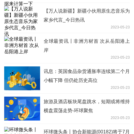
【万人说新疆】新疆小伙用原生态音乐为
家乡代言_今日热讯
2023-05-23
全球最资讯丨非洲方材首 次从岳阳港上
岸
2023-05-23
讯息：英国食品杂货通胀率连续第二个月
小幅下降 但仍处历史高位
2023-05-23
旅游及酒店板块尾盘跳水，短期或将维持
横盘震荡走势-环球聚焦
2023-05-23
环球微头条丨协合新能源(00182)将于7月