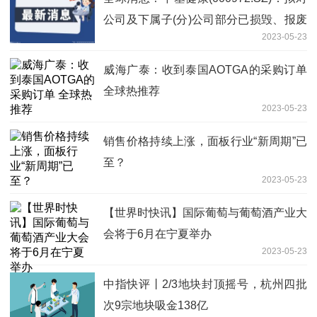
公司及下属子(分)公司部分已损毁、报废
2023-05-23
及盘亏的固定资产进行报废处置
威海广泰：收到泰国AOTGA的采购订单
全球热推荐
2023-05-23
销售价格持续上涨，面板行业“新周期”已
至？
2023-05-23
【世界时快讯】国际葡萄与葡萄酒产业大
会将于6月在宁夏举办
2023-05-23
中指快评丨2/3地块封顶摇号，杭州四批
次9宗地块吸金138亿