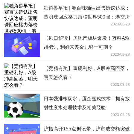
独角兽早报 | 赛百味确认出售协议达成；
董明珠回应格力落榜世界500强；港交所
2023-08-28
重点讨论如何刺激港股交投的措施
【风口解读】房地产板块爆发！万科A涨
超4%，利好来袭金九银十可期？
2023-08-28
【竞猜有奖】重磅利好，A股冲高回落，
明天怎么看？
2023-08-28
日本强排核废水，厦企嘉戎技术：拥有放
射性废水处理技术及相关经验
2023-08-28
沪指高开155点创记录，沪市成交额突破