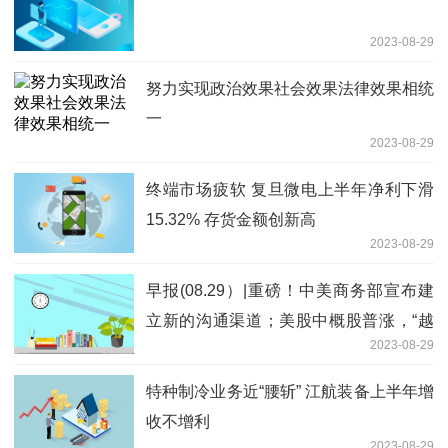
2023-08-29
努力实现政治效果社会效果法律效果相统
一
2023-08-29
终端市场疲软 复旦微电上半年净利下滑
15.32% 存货金额创新高
2023-08-29
早报(08.29）|重磅！中美商务部宣布建
立新的沟通渠道；美股中概股普涨，“越
2023-08-29
南特斯拉”再创新高；超12家上市公司终
止减持
特种制冷业务近“腰斩” 江航装备上半年增
收不增利
2023-08-29