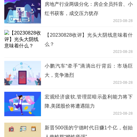
房地产行业两级分化：房企全员抖音、小
红书获客，成交压力犹存
2023-08-28
【20230828收评】光头大阴线意味着什
么？
2023-08-28
小鹏汽车“牵手”滴滴出行背后：市场巨
大，竞争激烈
2023-08-28
宏观经济疲软,管理层暗示盈利能力将下
降,美团股价将遭遇阻力
2023-08-28
新晋500强的宁德时代日赚1个亿，创始
人曾毓群“赌性坚强”