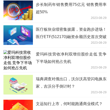
步长制药年销售费用75亿元 销售费用率
超50%
2023-08-29
医疗板块业绩密集披露，资金跑步进场！
医疗ETF(512170)融资余额历史首次突破
2023-08-29
10亿元大关
爱玛科技营收净利双增但股价走低 竞争
下半场如何抢占先机
2023-08-29
瑞典调查对俄出口，沃尔沃高管闪电换东
家，吉沃分手倒计时？
2023-08-29
文远知行上市，何时能跑通商业模式？