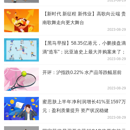
2023-08-29
【新时代 新征程 新伟业】高歌向云端 贵
南歌舞走向更大舞台
2023-08-29
【黑马早报】58.35亿港元，小鹏接盘滴
滴“造车”；比亚迪史上最大并购案来了；
2023-08-29
董明珠怒斥员工吃着碗里看着锅里；家乐
福广深门店已全部关闭...
开评：沪指跌0.22% 水产品等跌幅居前
2023-08-29
蜜思肤上半年净利润增长41%至1597万
元：盈利质量提升 资产状况稳健
2023-08-29