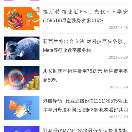
福斯特领涨近8%，光伏ETF华安
(159618)早盘强势收涨3.16%
2023-08-28
新西兰将出台立法 对科技巨头谷歌、
Meta等征收数字服务税
2023-08-29
步长制药年销售费用75亿元 销售费用率
超50%
2023-08-29
港股异动 | 比亚迪股份(01211)涨超5% 上
半年归母溢利同比增超2倍 机构看好其四
2023-08-29
季度销量增长
亚马逊(AMZN.US)将最低免运费送货标