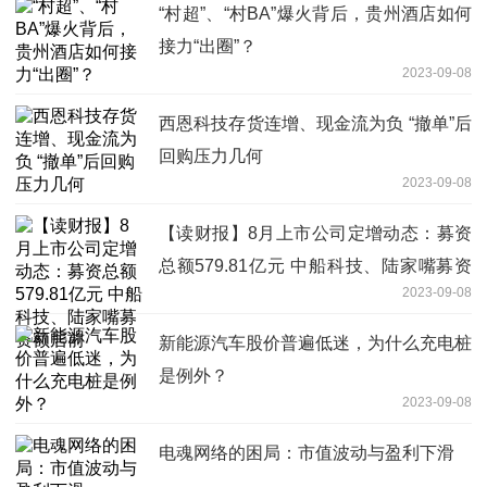
“村超”、“村BA”爆火背后，贵州酒店如何
接力“出圈”？
2023-09-08
西恩科技存货连增、现金流为负 “撤单”后
回购压力几何
2023-09-08
【读财报】8月上市公司定增动态：募资
总额579.81亿元 中船科技、陆家嘴募资
2023-09-08
额居前
新能源汽车股价普遍低迷，为什么充电桩
是例外？
2023-09-08
电魂网络的困局：市值波动与盈利下滑