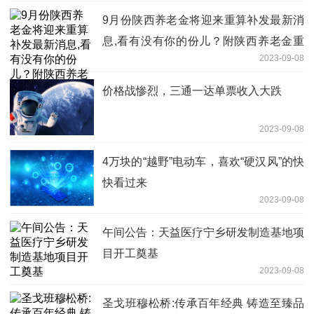
9月份陕西养老金将迎来重算补发最新消
息,看有没有你的份儿？附陕西养老金重
2023-09-08
算补发公式
价格战惨烈，三通一达单票收入大跌
2023-09-08
4万块的“越野”电动车，喜欢“硬汉风”的快
快看过来
2023-09-08
午间公告：天益医疗宁乡研发制造基地项
目开工奠基
2023-09-08
圣戈班穆松桥:传承百年经典 铸造至臻品