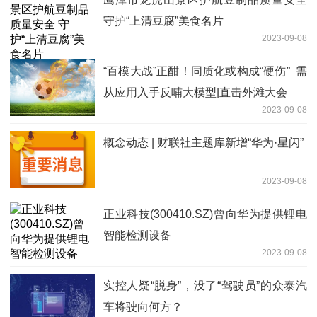
守护“上清豆腐”美食名片
2023-09-08
“百模大战”正酣！同质化或构成“硬伤” 需
从应用入手反哺大模型|直击外滩大会
2023-09-08
概念动态 | 财联社主题库新增“华为·星闪”
2023-09-08
正业科技(300410.SZ)曾向华为提供锂电
智能检测设备
2023-09-08
实控人疑“脱身”，没了“驾驶员”的众泰汽
车将驶向何方？