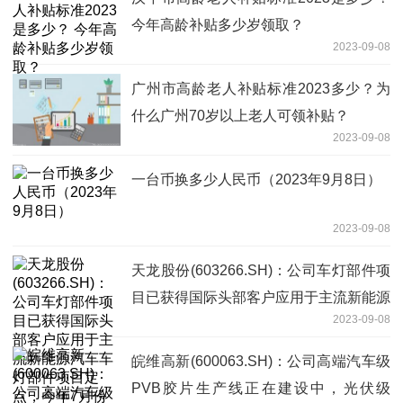
今年高龄补贴多少岁领取？
2023-09-08
广州市高龄老人补贴标准2023多少？为
什么广州70岁以上老人可领补贴？
2023-09-08
一台币换多少人民币（2023年9月8日）
2023-09-08
天龙股份(603266.SH)：公司车灯部件项
目已获得国际头部客户应用于主流新能源
2023-09-08
汽车车灯部件项目定点，今年7月份开始
已量产
皖维高新(600063.SH)：公司高端汽车级
PVB胶片生产线正在建设中，光伏级