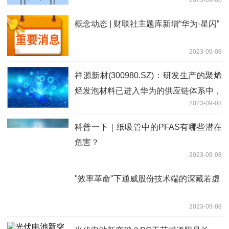
概念动态 | 财联社主题库新增“华为·星闪”
2023-09-08
祥源新材(300980.SZ)：研发生产的聚烯
烃发泡材料已进入华为的供应链体系中，
2023-09-08
通过下游模切厂供给至华为
科普一下｜纸吸管中的PFAS有哪些潜在
危害？
2023-09-08
"效率革命"下通威股份技术端的深藏若虚
2023-09-08