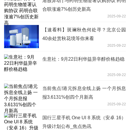
港股异动 | 与药明生物签署认购协议 药明
合联涨逾7%创历史新高
2025-09-22
【速看料】斑斓秋色何处寻？北京公园
40余处赏秋花境等你来看
2025-09-22
生意社：9月22日利华益异辛醇价格趋稳
2025-09-22
当前焦点!港元拆息全线上扬 一个月拆息
报3.6131%创四个月新高
2025-09-22
国行三星手机 One UI 8 系统（安卓 16）
升级计划公布_焦点热讯