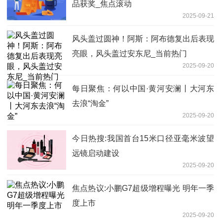
品获奖_焦点滚动
2025-09-21
风头盖过圆神！阿斯：阿布德复出后表现
亮眼，风头盖过安东尼_当前热门
2025-09-20
每日聚焦：何以中国·黄河安澜丨大河东
去浪“淘金”
2025-09-20
今日热搜:我国首台15米口径亚毫米波望
远镜启动建设
2025-09-20
焦点热议:小鹏G7超级增程曝光 明年一季
度上市
2025-09-20