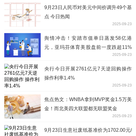
9月23日人民币对美元中间价调升49个基
点 今日热闻
2025-09-23
舆情冲击！安踏市值单日蒸发58亿港
元，亚玛芬体育美股盘前一度跌超11%
2025-09-23
焦点
央行今日开展2761亿元7天逆回购操作
操作利率1.4%
2025-09-23
焦点热文：WNBA拿到MVP奖金1.5万美
金！而北美四大联盟都无联盟奖金
2025-09-23
9月23日生意社废纸基准价为1702.00元/