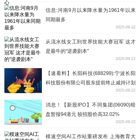
信息:河南9月以来降水量为1961年以来
同期最多
2025-09-22
从流水线女工到世界技能大赛冠军 这才
是最牛的“逆袭剧本”
2025-09-22
【速看料】长阳科技(688299):宁波长阳
科技股份有限公司股东提前终止减持计划
2025-09-22
暨减持股份结果
消息！【新股IPO】不同集团(06090)暗
盘暂报94港元 较招股价高32.02%
2025-09-22
模速空间AI工作站重磅发布 上海教育大