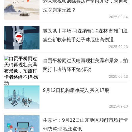
老人录视频遗嘱将房产留给儿女，为何被
法院判定无效？
2025-09-14
微头条丨半场-阿森纳暂1-0森林 苏维门迪
凌空斩收获枪手处子球厄德高伤退
2025-09-13
自贡平桥雨过天晴再现壮美瀑布景象，拍
照打卡者络绎不绝-滚动
2025-09-13
9月12日机构席净买入 买入17股
2025-09-13
生意社：9月12日山东地区顺酐市场行情
弱势整理 视焦点讯