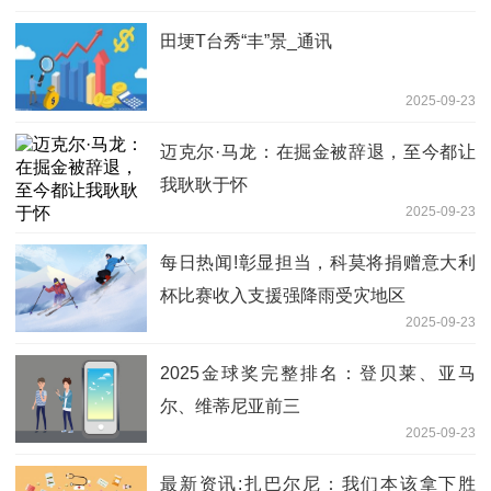
田埂T台秀“丰”景_通讯
2025-09-23
迈克尔·马龙：在掘金被辞退，至今都让
我耿耿于怀
2025-09-23
每日热闻!彰显担当，科莫将捐赠意大利
杯比赛收入支援强降雨受灾地区
2025-09-23
2025金球奖完整排名：登贝莱、亚马
尔、维蒂尼亚前三
2025-09-23
最新资讯:扎巴尔尼：我们本该拿下胜