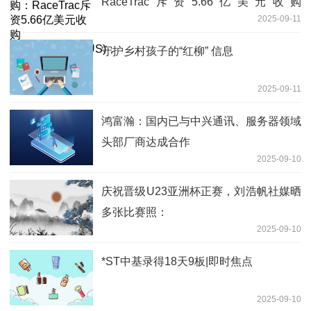
RaceTrac斥资5.66亿美元收购
2025-09-11
Potbelly(PBPB.US)，溢价高达47%
守护乡村孩子的“红柳” 信息
2025-09-11
鸿富瀚：国内已与中兴通讯、服务器领域
头部厂商达成合作
2025-09-10
庆祝晋级U23亚洲杯正赛，刘浩帆社媒晒
多张比赛照：
2025-09-10
*ST中基录得18天9板|即时焦点
2025-09-10