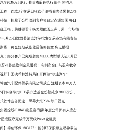
汽车(03669.HK)：蔡英杰辞任执行董事-热消息
工程：连续3个交易日收盘价涨幅偏离值累超20%
科技：控股子公司收到客户项目定点通知函 每日
魏玉根：关键要看今晚美股能否反弹，周一市场很
能高开高走
26年6月26日陇西县清吉洋芋批发交易市场有限责任
价格行情
期货：黄金短期或依然震荡略偏空 焦点播报
克：部分客户已完成超薄MLCC离型膜认证 6月已
小批量供货-聚焦
7月蛋鸡养殖盈利全景透视：高利润窗口与盈利收窄
期切换 焦点播报
视野】国铁呼和浩特局加开两趟“歌迷列车”
坤驰汽车配件贸易有限公司成立 注册资本10万人
 今日热搜
25日科创综指ETF易方达基金份额减少2800万份，
股海光信息、寒武纪、摩尔线程
式软件业务提速，黑莓大涨23% 每日视点
集团控股(01841)发盈喜 预期年度公司拥有人应占
约300万港元 同比扭亏为盈
:星锐医疗完成千万元级Pre-A轮融资
闻】德创环保: 603177：德创环保股票交易异常波