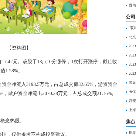
超算
西南
公司
“双
北京
20
【资料图】
20
17.42元。该股于13点10分涨停，1次打开涨停，截止收
20
1.58%。
区社
20
以享
黑龙
金净流入3193.5万元，占总成交额32.65%，游资资金
丧葬
医保
8%，散户资金净流出2070.28万元，占总成交额21.16%。
西安
上海
如下
理概念热股。
焦点
世界
整理，仅供参考不构成投资建议。