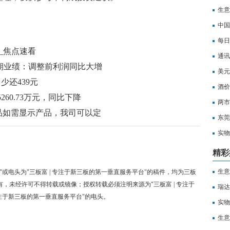
生意
中国
每日
%_焦点速看
通讯
5年中期业绩：调整前利润同比大增
公路
美元
少还439元
酒价
60.73万元，同比下降
速递
两市
品如需显示产品，我司可以定
东莞
实物
精彩
生意
"或电头为"三板富 | 专注于新三板的第一垂直服务平台"的稿件，均为三板
有，未经许可不得转载或镜像；授权转载必须注明来源为"三板富 | 专注于
瑞达
专注于新三板的第一垂直服务平台"的电头。
实物
生意