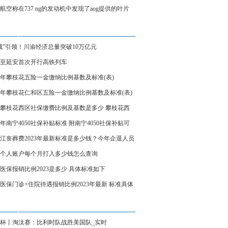
、炼制本土大模型
航空称在737 ng的发动机中发现了aog提供的叶片
城”引领！川渝经济总量突破10万亿元
至延安首次开行高铁列车
23年攀枝花五险一金缴纳比例基数及标准(表)
23年攀枝花仁和区五险一金缴纳比例基数及标准(表)
23攀枝花西区社保缴费比例及基数是多少 攀枝花西
保缴费标准表
23年南宁4050社保补贴标准 附南宁4050社保补贴可
受几年
江丧葬费2023年最新标准是多少钱？今年企退人员
费领多少钱？
个人账户每个月打入多少钱怎么查询
医保报销比例2023是多少 具体标准如下
医保门诊+住院待遇报销比例2023年最新 标准具体
杯丨淘汰赛：比利时队战胜美国队_实时