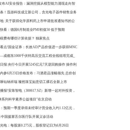
比增加至不低于4000万港元
0发布AI安全报告：漏洞挖掘从模型能力涌现走向智
工程实战
条！迅游科技成立新公司，含光电子器件销售业务
地: 关于获得化学原料药上市申请批准通知书的公
快看：德国6月制造业PMI初值50 低于预期
税费有哪些计算依据？ 独家焦点
看点!国金证券：长效AD产品价值进一步获得MNC
 维持康诺亚-B“买入”评级
—成都东1000千伏特高压交流工程全线组塔完成_
信息
日报:央行今日开展5245亿元7天逆回购操作 操作利
.40%
内参6月23日价格发布：习酒君品涨幅领先 总价创
新低
琢钻纳祥瑞 璨然珠宝如意切工裸石全新上市
播报!安靠智电（300617.SZ）新增一起对外投资，
资公司为安靠电力科技（济南）有限公司
坤系列科学素养公益项目”在京启动
：预期一季度录得未经审计营业收入约1.12亿元，
增加约111%
:中国援塞舌尔医疗队开展义诊活动
光电：每股派0.275元，股权登记日为6月26日