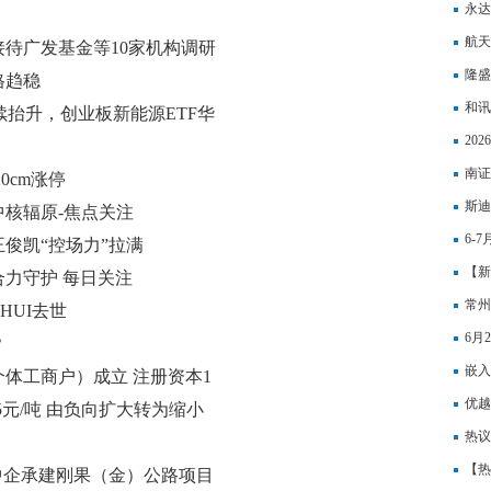
永达
态
航天
待广发基金等10家机构调研
隆盛
格趋稳
观察
和讯
持续抬升，创业板新能源ETF华
有可
20
公司
南证
0cm涨停
斯迪
核辐原-焦点关注
实现
6-
俊凯“控场力”拉满
的周
【新
力守护 每日关注
常州
HUI去世
民币
6月
？
重仓
嵌入
体工商户）成立 注册资本1
优越
.25元/吨 由负向扩大转为缩小
溢利
热议
【热
中企承建刚果（金）公路项目