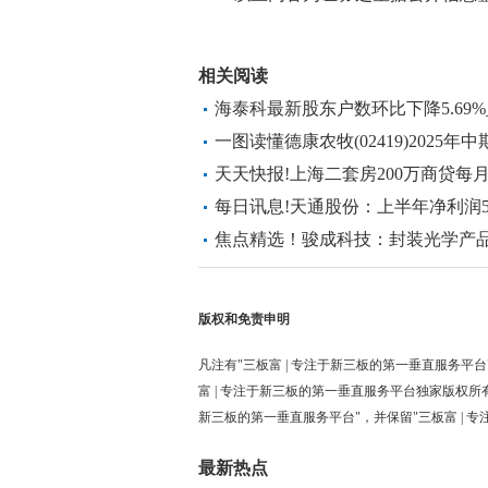
标签：
财经频道
财经资讯
相关阅读
海泰科最新股东户数环比下降5.69
一图读懂德康农牧(02419)202
250.6%至12.73亿元 今日观点
天天快报!上海二套房200万商贷每月
每日讯息!天通股份：上半年净利润52
33.29%
焦点精选！骏成科技：封装光学产
制开发
版权和免责申明
凡注有"三板富 | 专注于新三板的第一垂直服务平台
富 | 专注于新三板的第一垂直服务平台独家版权所
新三板的第一垂直服务平台"，并保留"三板富 | 
最新热点