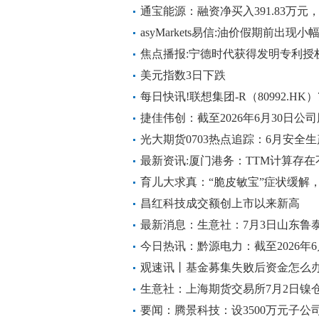
见闻
通宝能源：融资净买入391.83万元，
asyMarkets易信:油价假期前出现小
焦点播报:宁德时代获得发明专利授
美元指数3日下跌
每日快讯!联想集团-R（80992.HK）
捷佳伟创：截至2026年6月30日公司
光大期货0703热点追踪：6月安全
最新资讯:厦门港务：TTM计算存
的情况
育儿大求真：“脆皮敏宝”症状缓解
昌红科技成交额创上市以来新高
最新消息：生意社：7月3日山东鲁泰
今日热讯：黔源电力：截至2026年
20,998.00户
观速讯丨基金募集失败后资金怎么
生意社：上海期货交易所7月2日镍
要闻：腾景科技：设3500万元子公