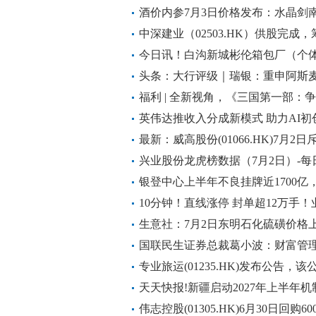
酒价内参7月3日价格发布：水晶剑南
中深建业（02503.HK）供股完成，
今日讯！白沟新城彬伦箱包厂（个体
人民币
头条：大行评级｜瑞银：重申阿斯
股，目标价2100欧元
福利 | 全新视角，《三国第一部：
英伟达推收入分成新模式 助力AI初
最新：威高股份(01066.HK)7月2日
兴业股份龙虎榜数据（7月2日）-每
银登中心上半年不良挂牌近1700亿
349%_独家焦点
10分钟！直线涨停 封单超12万手
生意社：7月2日东明石化硫磺价格
国联民生证券总裁葛小波：财富管理
资产配置为核心 前沿资讯
专业旅运(01235.HK)发布公告，该
末期股息每股0.01港元
天天快报!新疆启动2027年上半年
伟志控股(01305.HK)6月30日回购6