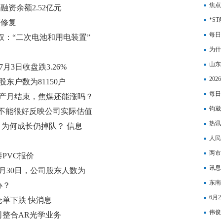
动公
焦点
融资余额2.52亿元
25
*S
幅修复
每日
权：“二次电池和用电装置”
为什
山东
7月3日收盘跌3.26%
20
股东户数为81150户
每日
生产月结束，焦煤还能涨吗？
钧崴
在不能很好反映公司实际估值
热讯
，为何成长仍掉队？ 信息
人民
两市
PVC报价
讯息
6月30日，公司股东人数为
高 
东南
办？
6月
仓单下跌 快消息
伟俊
司整合AR光学业务