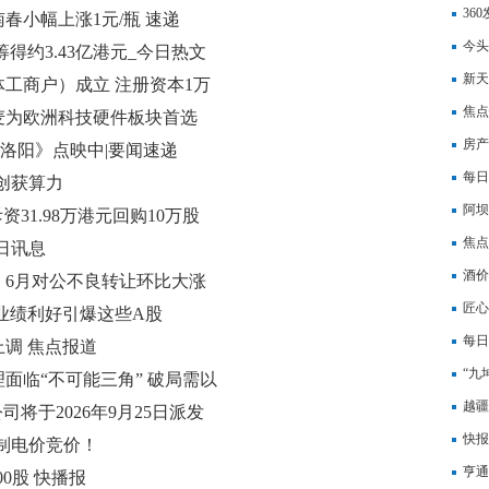
损同
36
春小幅上涨1元/瓶 速递
能体
今头
筹得约3.43亿港元_今日热文
新天
工商户）成立 注册资本1万
告
焦点
麦为欧洲科技硬件板块首选
房产
争洛阳》点映中|要闻速递
每日
创获算力
验证
阿坝
斥资31.98万港元回购10万股
每日
焦点
日讯息
率为1
酒价
，6月对公不良转让环比大涨
三日
匠心
！业绩利好引爆这些A股
每日
上调 焦点报道
被投
“九
面临“不可能三角” 破局需以
越疆
公司将于2026年9月25日派发
同比
快报
机制电价竞价！
亨通
000股 快播报