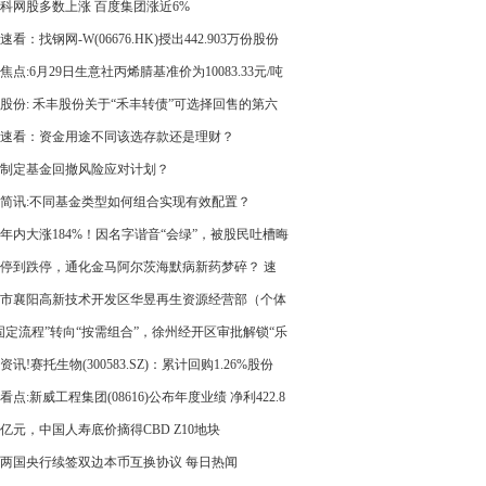
科网股多数上涨 百度集团涨近6%
速看：找钢网-W(06676.HK)授出442.903万份股份
焦点:6月29日生意社丙烯腈基准价为10083.33元/吨
股份: 禾丰股份关于“禾丰转债”可选择回售的第六
示性公告
速看：资金用途不同该选存款还是理财？
制定基金回撤风险应对计划？
简讯:不同基金类型如何组合实现有效配置？
年内大涨184%！因名字谐音“会绿”，被股民吐槽晦
001267最新回应：审慎考虑更名 当前热讯
停到跌停，通化金马阿尔茨海默病新药梦碎？ 速
市襄阳高新技术开发区华昱再生资源经营部（个体
户）成立 注册资本3万人民币|今日聚焦
固定流程”转向“按需组合”，徐州经开区审批解锁“乐
式”-当前资讯
资讯!赛托生物(300583.SZ)：累计回购1.26%股份
股份方案已实施完毕
看点:新威工程集团(08616)公布年度业绩 净利422.8
元 同比扭亏为盈
0亿元，中国人寿底价摘得CBD Z10地块
两国央行续签双边本币互换协议 每日热闻