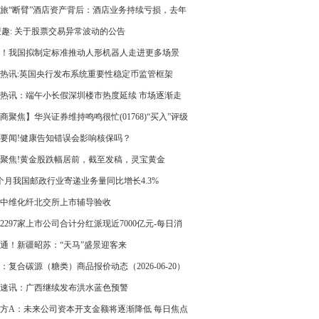
旅“断臂”酒店资产背后：酒店业务持续亏损，去年
净利下降逾三成
麦趣: 关于股票交易异常波动的公告
！我国拟制定标准推动人形机器人走进更多场景
热讯:英国央行发布系统重要性稳定币监管框架
27年起允许稳定币在英国合规运营
热讯：端午小长假深圳楼市热度延续 市场逐渐走
活跃期”
商聚焦】华兴证券维持鸣鸣很忙(01768)“买入”评级
速讯
要闻!健康告知错误会影响核保吗？
聚焦!黄金股跌幅居前，截至发稿，灵宝黄金
330.HK)跌7.03%，报13.76港元
个月我国邮政行业寄递业务量同比增长4.3%
中维化纤北交所上市辅导验收
2297家上市公司合计分红派现近7000亿元-每日消
通！新疆昭苏：“天马”盛景迎客来
：复合碳源（糖类）商品报价动态（2026-06-20）
速讯：广西继续发布洪水蓝色预警
方A：未来公司资本开支金额将逐渐降低 每日焦点