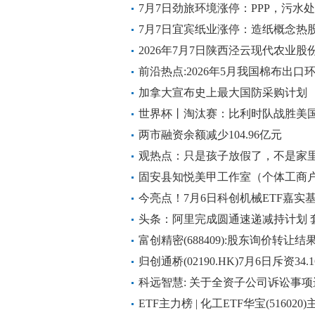
7月7日劲旅环境涨停：PPP，污水
7月7日宜宾纸业涨停：造纸概念热
2026年7月7日陕西泾云现代农业
价格行情|每日热门
前沿热点:2026年5月我国棉布出口环
加拿大宣布史上最大国防采购计划
世界杯丨淘汰赛：比利时队战胜美国
两市融资余额减少104.96亿元
观热点：只是孩子放假了，不是家
固安县知悦美甲工作室（个体工商户
今日热搜
今亮点！7月6日科创机械ETF嘉实
股中控技术、绿的谐波、铂力特
头条：阿里完成圆通速递减持计划 套现
富创精密(688409):股东询价转让
权益变动触及1%整数倍的提示性公
归创通桥(02190.HK)7月6日斥资34
选
科远智慧: 关于全资子公司诉讼事
告
ETF主力榜 | 化工ETF华宝(516020