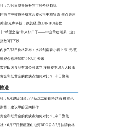
社：7月6日华鲁恒升异丁醛价格趋稳
同辐与中核原科成立合资公司中核辐原-焦点关注
关注!光库科技：副总经理LIJINHUI去世
丨“希望之路”带来好日子——中企承建刚果（金）
项目见闻
指数3日下跌
内参7月3日价格发布：水晶剑南春小幅上涨1元/瓶
融资余额增加97.94亿元 资讯
市好田园食品有限公司成立 注册资本50万人民币
黄金和纸黄金的优缺点如何对比？_今日聚焦
推送
社：6月29日烟台万华新戊二醇价格趋稳-微资讯
期货：建议甲醇区间操作
黄金和纸黄金的优缺点如何对比？_今日聚焦
社：6月27日新疆蓝山屯河BDO公布7月挂牌价格