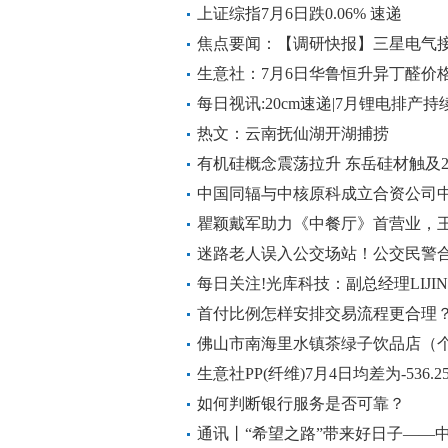
元，居可比基金前2-20260706_新动
上证综指7月6日跌0.06% 速递
焦点要闻：【调研快报】三星电气接
生意社：7月6日华鲁恒升异丁醛价
每日视讯:20cm速递|7月锂电排产
夏(159368)费率同类最低
热文：云南抚仙湖开湖捕捞
有机硅概念震荡拉升 东岳硅材触及2
中国同辐与中核原科成立合资公司中
瞿颖戴军助力《中餐厅》首营业，王
迷路老人误入公交场站！公交民警合
每日关注!光库科技：副总经理LIJIN
首付比例怎样安排交易流程更合理
佛山市南海里水镇茶绿子饮品店（个
万人民币
生意社PP(纤维)7月4日均差为-536
每日热议
如何判断银行服务是否可靠？
通讯丨“希望之路”带来好日子——