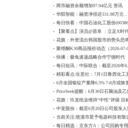
两市融资余额增加97.94亿元 资讯
华阳智能：融资净偿还331.98万元，
每日快看：中国石油化工股份(00386
8294.92万股
【聚看点】演员@苗阜 ：立足X时
花旗：外资流出韩国股市的势头恐
聚维酮K30商品报价动态（2026-07-
快播：极兔速递战略合作宁德时代
每日短讯：中际联合：截至2026年6
21,737人
精彩看点:生意社：7月1日鲁西化
6月全国银锭产量降6.5% 7-8月或恢
PriceSeek提醒：6月30日石脑油
花旗：玖龙纸业维持“中性”评级 目标
中宠股份：截至6月20日公司股东人数
当前关注:慈溪市星予电器科技有限公
币
每日精选：京东方A：公司回购专