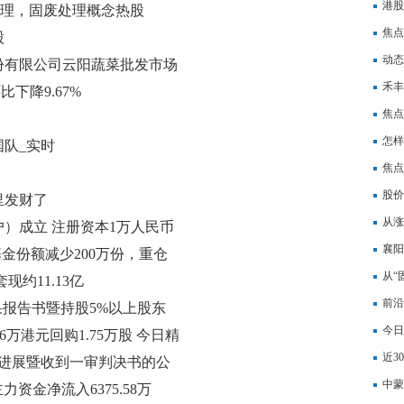
港股
处理，固废处理概念热股
焦点
股
奖励
动态
股份有限公司云阳蔬菜批发市场
禾丰
比下降9.67%
次提
焦点
怎样
队_实时
焦点
股价
里发财了
气，
从涨
）成立 注册资本1万人民币
读
襄阳
基金份额减少200万份，重仓
工商
从“
约11.13亿
高模
前沿
结果报告书暨持股5%以上股东
回购
今日
告
.16万港元回购1.75万股 今日精
万港
近3
项进展暨收到一审判决书的公
中蒙
)主力资金净流入6375.58万