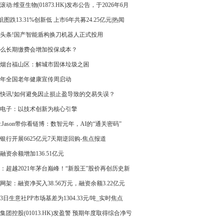
告
滚动:维亚生物(01873.HK)发布公告，于2026年6月
日，该公司斥资372.19万港元回购350万股
T航图跌13.31%创新低 上市6年共募24.25亿元|热闻
头条!国产智能盾构换刀机器人正式投用
么长期缴费会增加投保成本？
烟台福山区：解城市固体垃圾之困
26年全国老年健康宣传周启动
快讯!如何避免因止损止盈导致的交易失误？
电子：以技术创新为核心引擎
:Jason带你看链博：数智元年，AI的“通关密码”
银行开展6625亿元7天期逆回购-焦点报道
融资余额增加136.51亿元
：超越2021年茅台巅峰！“新股王”股价再创历史新
2个月已完成30倍跃升
网架：融资净买入38.56万元，融资余额3.22亿元
23日生意社PP市场基差为1304.33元/吨_实时焦点
集团控股(01013.HK)发盈警 预期年度取得综合净亏