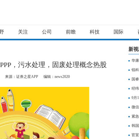
野
关注
公司
前瞻
科技
国际
新视
华康
：PPP，污水处理，固废处理概念热股
锐科
来源：证券之星APP
编辑：news2020
国睿
经纬
9月
微信
紧急
韩国
官宣