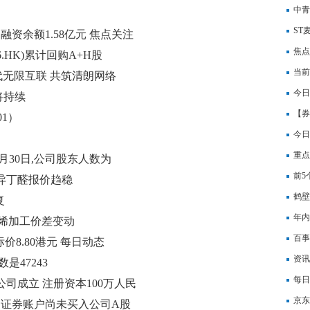
中青
扣非
ST
融资余额1.58亿元 焦点关注
焦点
.HK)累计回购A+H股
当前
代无限互联 共筑清朗网络
20
今日
将持续
向“
【券
01）
焦点
今日
重点
月30日,公司股东人数为
(03
前5
工异丁醛报价趋稳
鹤壁
复
年内
及乙烯加工价差变动
息
百事
价8.80港元 每日动态
资讯
是47243
每日
司成立 注册资本100万人民
京东
用证券账户尚未买入公司A股