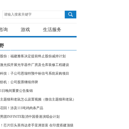
请输入搜索关键字
咨询
游戏
生活服务
野
股份：福建雅客决定提前终止股份减持计划
激光拟开展光学器件厂房及仓库装修工程建设
科技：子公司恩瑞特预中标信号系统采购项目
纺机：公司股票继续停牌
11日晚间重要公告集锦
主题猫和老鼠怎么设置视频（微信主题猫和老鼠）
召回！涉及111吨鸡肉条产品
男团INFINITE取消中国香港演唱会计划
！芯片巨头英伟达牵手亚洲首富 在印度搭建顶级